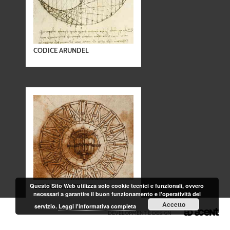
CODICE ARUNDEL
Questo Sito Web utilizza solo cookie tecnici e funzionali, ovvero
CODICE ATLANTICO
necessari a garantire il buon funzionamento e l'operatività del
Accetto
servizio.
Leggi l'informativa completa
DEVELOPMENT E DESIGN