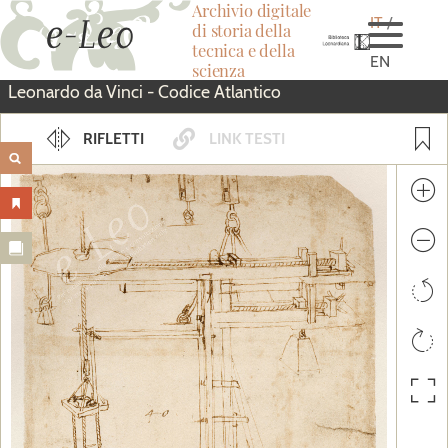
Archivio digitale
IT
di storia della
tecnica e della
EN
scienza
Salta
Leonardo da Vinci - Codice Atlantico
al
RIFLETTI
LINK IMMAGINE
LINK TESTI
contenuto
Privo di scritti