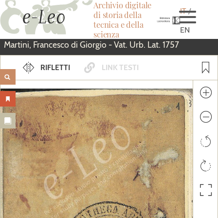
Archivio digitale
IT
di storia della
tecnica e della
EN
scienza
Salta
Martini, Francesco di Giorgio - Vat. Urb. Lat. 1757
al
RIFLETTI
LINK IMMAGINE
LINK TESTI
contenuto
Testo non disponibile per questo
manoscritto.