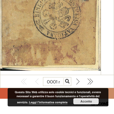
NOTE A PIÈ DI PAGINA
Questo Sito Web utilizza solo cookie tecnici e funzionali, ovvero
Immagine
Testo
necessari a garantire il buon funzionamento e l'operatività del
Accetto
servizio.
Leggi l'informativa completa
DEVELOPMENT E DESIGN