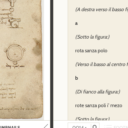
(A destra verso il basso fi
a
(Sotto la figura:)
rota sanza polo
(Verso il basso al centro f
b
(Di fianco alla figura:)
rote sanza poli i' mezo
(Sotto la figura:)
UMBNAILS
FOOT