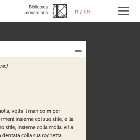
IT
EN
re:)
olla, volta il manico
m
per
ermerà insieme col suo stile, e lla
o stile, insieme colla molla, e lla
a dentata colla sua rochetta.