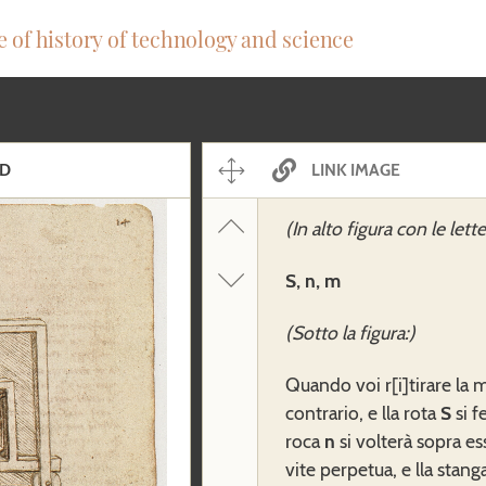
e of history of technology and science
D
LINK IMAGE
(In alto figura con le lette
S, n, m
(Sotto la figura:)
Quando voi r[i]tirare la m
contrario, e lla rota
S
si f
roca
n
si volterà sopra ess
vite perpetua, e lla stang