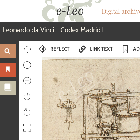
Digital archiv
Skip
Leonardo da Vinci - Codex Madrid I
to
content
REFLECT
LINK TEXT
AD